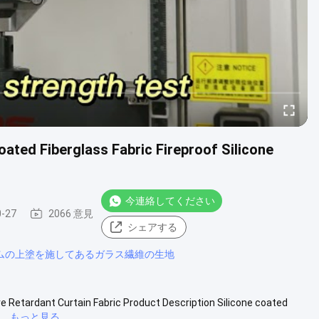
oated Fiberglass Fabric Fireproof Silicone
今連絡してください
0-27
2066 意見
シェアする
ゴムの上塗を施してあるガラス繊維の生地
ire Retardant Curtain Fabric Product Description Silicone coated
..
もっと見る