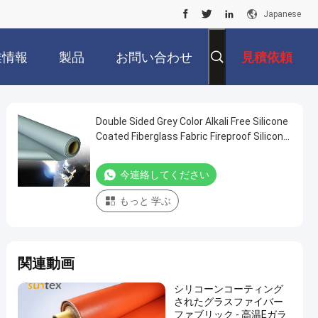
Japanese
業情報
製品
お問い合わせ
見積依頼
Double Sided Grey Color Alkali Free Silicone
Coated Fiberglass Fabric Fireproof Silicone
Coated Fiberglass Cloth
今連絡してください
もっと 学ぶ
関連動画
シリコーンコーティング
されたグラスファイバー
ファブリック - 高温Eガラ