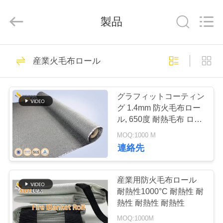
ス
繊
維
製品
の
生
地
supplier.
家
Copyright
929
©
産業火毛布ロール
2018
シリコーンの上塗
-
へ
2026
Suntex
Composite
を施してあるガラ
Industrial
グラフィットコーティン
Co.,Ltd..
All
製
グ 1.4mm 防火毛布ロー
Rights
ス繊維の生地
Reserved.
ル, 650度 耐熱毛布 ロー
品
ル上
MOQ:1000 M
連絡先
107
わ
耐火性のガラス繊維
た
産業用防火毛布ロール
耐熱性1000°C 耐熱性 耐
の生地
し
熱性 耐熱性 耐熱性
MOQ:1000M