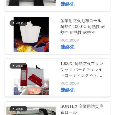
た
連絡先
ち
に
産業用防火毛布ロール
198
耐熱性1000°C 耐熱性 耐
つ
熱性 耐熱性 耐熱性
高温ガラス繊維の布
い
MOQ:1000M
連絡先
て
1000℃ 耐熱防火ブラン
工
ケット バーミキュライ
トコーティング ヘビー
254
場
デューティー溶接保護用
MOQ:1000M
PUの上塗を施して
ツ
連絡先
あるガラス繊維の
ア
SUNTEX 産業用防災毛
ー
生地
布ロール