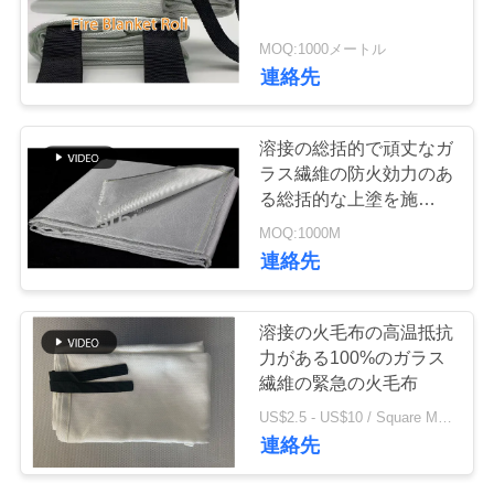
品
MOQ:1000メートル
83
連絡先
質
ptfe の上塗を施して
管
溶接の総括的で頑丈なガ
あるガラス繊維の
ラス繊維の防火効力のあ
理
る総括的な上塗を施して
生地
あるガラス繊維の生地
MOQ:1000M
連
連絡先
絡
25
溶接の火毛布の高温抵抗
アルミ ホイルのガ
く
力がある100%のガラス
繊維の緊急の火毛布
だ
ラス繊維の布
US$2.5 - US$10 / Square Meter MOQ:1000の平方メートル/平方メートル
さ
連絡先
い