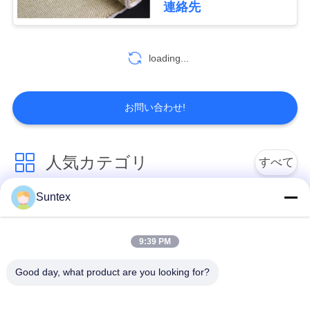
連絡先
った
60
地
火のカーテンの生
図
loading...
地
PRIVACY
お問い合わせ!
POLICY
人気カテゴリ
すべて
111
Suntex
断熱材の生地
シリコーンの上塗を
耐火性のガラス繊維
施してあるガラス繊
の生地
維の生地
9:39 PM
Good day, what product are you looking for?
PUの上塗を施してあ
高温ガラス繊維の布
るガラス繊維の生地