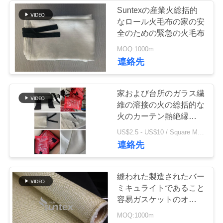
Suntexの産業火総括的
なロール火毛布の家の安
14
引
全のための緊急の火毛布
金
MOQ:1000m
耐熱性生地
連絡先
を
求
家および台所のガラス繊
維の溶接の火の総括的な
め
火のカーテン熱絶縁材の
て
ための火毛布
177
US$2.5 - US$10 / Square Meter MOQ:1000の平方メートル/平方メートル
連絡先
く
溶接毛布ロール
だ
縫われた製造されたバー
さ
ミキュライトであること
容易ガスケットのオーブ
い
ンのドア・シールのため
MOQ:1000m
のガラス繊維の生地に塗