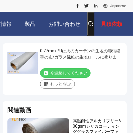
Japanese
業情報
製品
お問い合わせ
見積依頼
0.77mm PUは火のカーテンの生地の膨張継
手の布/ガラス繊維の生地ロールに塗りまし
た
今連絡してください
もっと 学ぶ
関連動画
高温耐性アルカリフリー6
00gsmシリカコーティン
ググラスファイバーファ