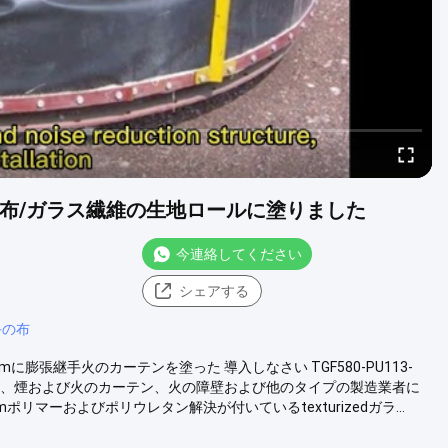
手の布/ガラス繊維の生地ロールに塗りました
今連絡してください
シェアする
手の布
膨張継手火のカーテンを塗った 導入しなさい TGF580-PU113-
管、煙および火のカーテン、火の障壁および他のタイプの製造業者に
リマーおよびポリウレタン解決が付いているtexturizedガラ...