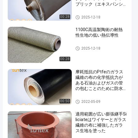
ブリック（エキスパンシ
ョンジョイント用）
生地の膨張継手の布
00:28
2025-12-18
1100C高温製陶術の耐熱
性生地の低い熱伝導性
耐熱性生地
2025-12-18
00:28
摩耗抵抗のPtfeのガラス
繊維の布の化学抵抗力が
ある石油およびガスの管
の包むことのために防水
します
ptfe の上塗を施してあるガラ
00:50
2022-05-09
ス繊維の生地
適用範囲が広い膨張継手Si
liciateはワイヤーとガラス
繊維の布に補強したガラ
ス生地を塗った