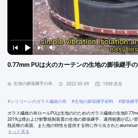
0.77mm PUは火のカーテンの生地の膨張継
生地の膨張継手の布
2022-05-09
1508 意見
#
シリコーンのガラス繊維の布
#
生地の膨張継手材料
#
膨張継
ガラス繊維の布ロールPUは生地ののためのガラス繊維の生地0.77mmに
2019は煙および射撃統制装置の生地の膨張継手、適用範囲が広い
熱反映の表面、また他の特性を提供する特に作り出されたaluminuimポ
もっと見る