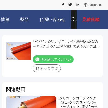
Japanese
業情報
製品
お問い合わせ
見積依頼
17のOZ。赤いシリコーンの溶接毛布及びカ
ーテンのための上塗を施してあるガラス繊
維の生地
今連絡してください
もっと 学ぶ
関連動画
シリコーンコーティング
されたグラスファイバー
ファブリック - 高温Eガラ