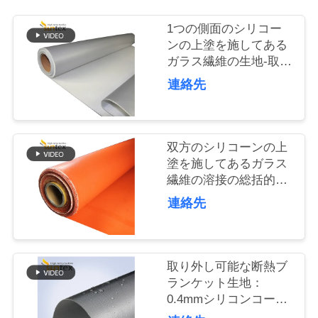
1つの側面のシリコー
品
ンの上塗を施してある
質
ガラス繊維の生地-取り
外し可能な断熱材のジ
連絡先
管
ャケットは、物質的の
一面をおおう
理
双方のシリコーンの上
塗を施してあるガラス
連
繊維の溶接の総括的な
絡
工場
連絡先
く
だ
取り外し可能な断熱ブ
さ
ランケット生地：
0.4mmシリコンコーテ
い
ィンググラスファイバ