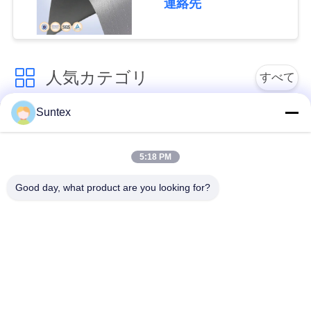
連絡先
ー
引
金
人気カテゴリ
すべて
を
Suntex
求
シリコーンの上塗を
耐火性のガラス繊維
施してあるガラス繊
の生地
め
維の生地
5:18 PM
て
Good day, what product are you looking for?
PUの上塗を施してあ
高温ガラス繊維の布
く
るガラス繊維の生地
だ
ptfe の上塗を施して
さ
アルミ ホイルのガラ
あるガラス繊維の生
ス繊維の布
地
い