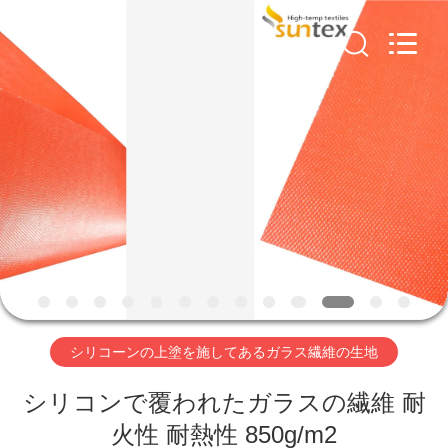
ス
繊
維
の
生
地
supplier.
家
Copyright
©
2018
-
へ
2026
Suntex
Composite
Industrial
Co.,Ltd..
All
製
Rights
Reserved.
品
わ
シリコーンの上塗を施してあるガラス繊維の生地
た
シリコンで覆われたガラスの繊維 耐
し
火性 耐熱性 850g/m2