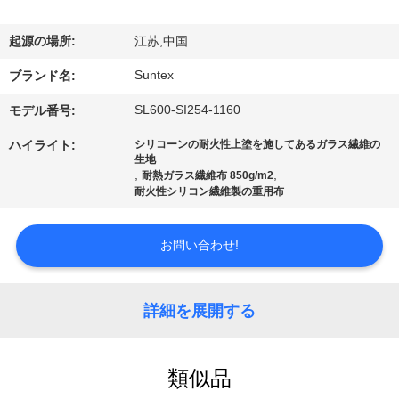
た
ち
起源の場所:
江苏,中国
に
Suntex
ブランド名:
つ
SL600-SI254-1160
モデル番号:
い
ハイライト:
シリコーンの耐火性上塗を施してあるガラス繊維の
生地
て
,
,
耐熱ガラス繊維布 850g/m2
耐火性シリコン繊維製の重用布
工
お問い合わせ!
場
ツ
詳細を展開する
ア
類似品
ー