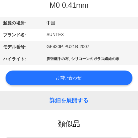
た
M0 0.41mm
ち
に
起源の場所:
中国
つ
SUNTEX
ブランド名:
GF430P-PU21B-2007
い
モデル番号:
,
ハイライト:
て
膨張継手の布
シリコーンのガラス繊維の布
お問い合わせ!
工
場
詳細を展開する
ツ
ア
類似品
ー