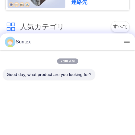
連絡先
ント用）
引
人気カテゴリ
すべて
金
を
Suntex
シリコーンの上塗を
耐火性のガラス繊維
求
施してあるガラス繊
の生地
維の生地
7:00 AM
め
Good day, what product are you looking for?
て
PUの上塗を施してあ
高温ガラス繊維の布
るガラス繊維の生地
く
だ
ptfe の上塗を施して
アルミ ホイルのガラ
あるガラス繊維の生
さ
ス繊維の布
地
い