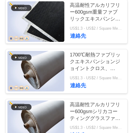
高温耐性アルカリフリ
ー600gsm重量ファブ
品
リックエキスパンショ
質
ンジョイントクロス、
US$1.3 - US$2 / Square Meter MOQ:100平方メートル/平方メートル
耐久性のある耐火およ
連絡先
管
び耐熱ソリューション
用
理
1700℃耐熱ファブリッ
クエキスパンションジ
ョイントクロス、
連
600gsm重量、アルカ
US$1.3 - US$2 / Square Meter MOQ:100平方メートル/平方メートル
絡
リフリー高シリカファ
連絡先
ブリック
く
高温耐性アルカリフリ
だ
ー600gsmシリカコー
さ
ティンググラスファイ
バーファブリック（エ
US$1.3 - US$2 / Square Meter MOQ:100平方メートル/平方メートル
い
キスパンションジョイ