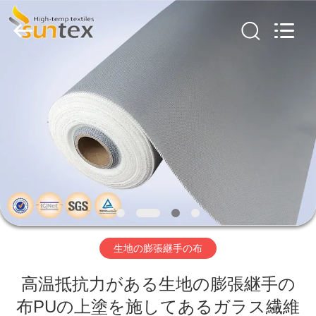
ス
繊
維
の
生
地
supplier.
家
Copyright
©
2018
-
へ
2026
Suntex
Composite
Industrial
Co.,Ltd..
All
製
Rights
Reserved.
品
わ
生地の膨張継手の布
た
高温抵抗力がある生地の膨張継手の
し
布PUの上塗を施してあるガラス繊維