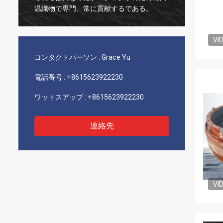
、常に貢献するである。
う。それはそれらとともにとに
とは幸せである。
VI
コンタクトパーソン :
Grace Yu
電話番号 :
+8615623922230
ワットスアップ :
+8615623922230
連絡先
VI