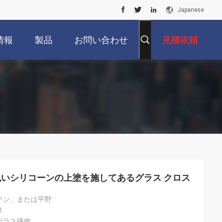
Japanese
情報
製品
お問い合わせ
見積依頼
いシリコーンの上塗を施してあるグラス クロス
テン、または平野
リ
ガラス繊維