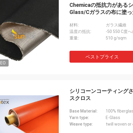
Chemicaの抵抗力があ
Glass/Cガラスの布に塗
材料:
ガラス繊維
温度の抵抗:
-50 550 C
重量:
510 g/sqm
ベストプライス
DEO
シリコーンコーティングさ
スクロス
Base Material:
100% fibergla
Yarn type:
E-Glass
Weave type:
twill woven o