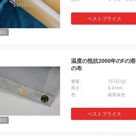
ベストプライス
DEO
温度の抵抗2000年のF
の布
重量:
15 OZ/y2
厚さ:
0.4 mm
色:
銀製灰色
ベストプライス
DEO