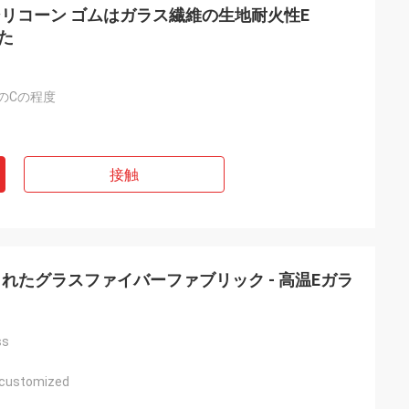
るシリコーン ゴムはガラス繊維の生地耐火性E
った
度へのCの程度
接触
れたグラスファイバーファブリック - 高温Eガラ
ss
r customized