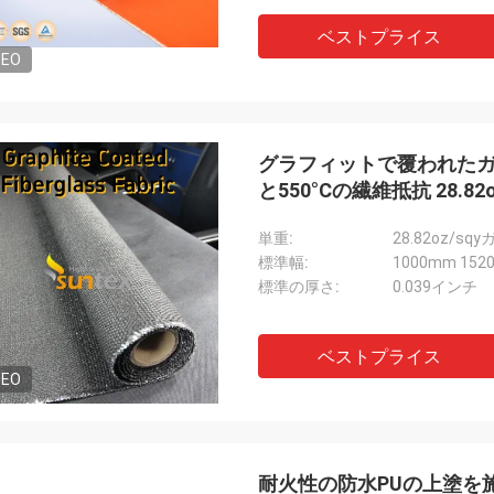
ベストプライス
DEO
グラフィットで覆われたガラ
と550°Cの繊維抵抗 28.82o
単重:
28.82oz/s
標準幅:
1000mm 152
標準の厚さ:
0.039インチ
ベストプライス
DEO
耐火性の防水PUの上塗を