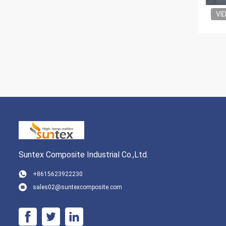
VI
Suntex Composite Industrial Co.,Ltd.
+8615623922230
sales02@suntexcomposite.com