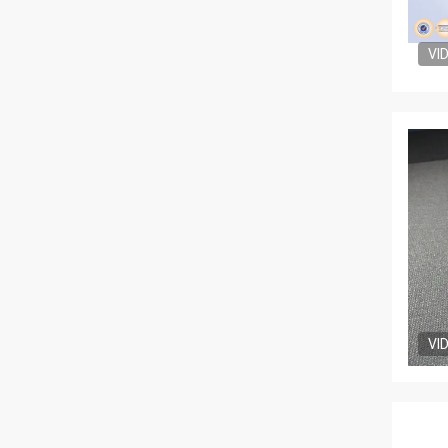
VI
VI