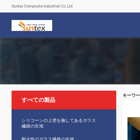
Suntex Composite Industrial Co.,Ltd.
キーワード [
すべての製品
シリコーンの上塗を施してあるガラス
繊維の生地
耐火性のガラス繊維の生地