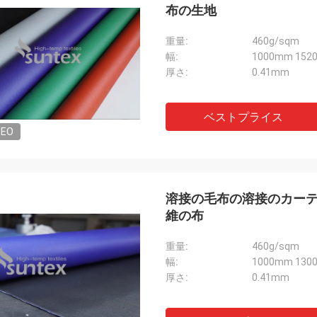
布の生地
重量:
460g/sqm
幅:
1000mm 152
厚さ:
0.41mm
ベストプライス
DEO
溶接の毛布の溶接のカーテ
維の布
重量:
460g/sqm
幅:
1000mm 130
厚さ:
0.41mm