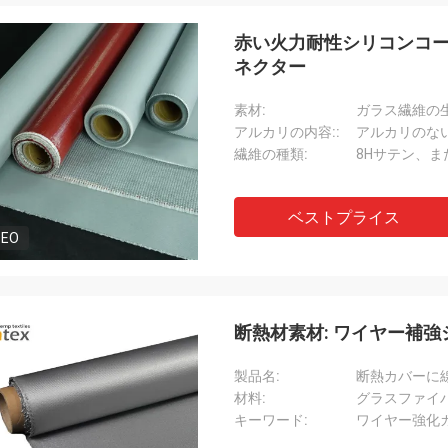
赤い火力耐性シリコンコー
ネクター
素材:
ガラス繊維の
アルカリの内容::
アルカリのな
繊維の種類:
8Hサテン、
ベストプライス
DEO
断熱材素材: ワイヤー補
Jacky黄
製品名:
断熱カバーに
材料:
グラスファイ
れら常に保
彼らは偽りなく信頼パートナーである。そ
キーワード:
ワイヤー強化
 それ
れらは満足の質の商品を速く渡す。そして
を真剣に扱
それらは異なったプロジェクトのために高