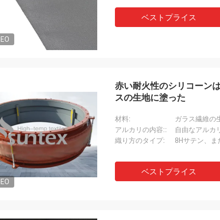
かく働くこ
温織物で専門、常に貢献するである。
ベストプライス
DEO
赤い耐火性のシリコーンは
スの生地に塗った
材料:
ガラス繊維の
アルカリの内容::
自由なアルカ
織り方のタイプ:
8Hサテン、
ベストプライス
DEO