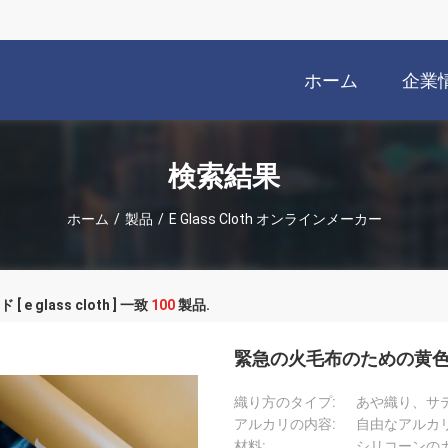
ホーム
企業
検索結果
ホーム
/
製品
/
E Glass Cloth オンラインメーカー
 e glass cloth ] 一致
100
製品.
緊急の火毛布のための黄色
織り方のタイプ:
あや織り、サ
アルカリの内容:
自由なアルカ
材料:
シリコーンの