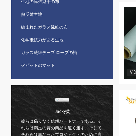
生地の膨張継手の布
熱反射生地
編まれたガラス繊維の布
化学抵抗力がある生地
ガラス繊維テープ ロープの袖
火ピットのマット
VI
Jacky黄
Hande氏
く信頼パートナーである。そ
私達は10年以上Suntexを、そ
質の商品を速く渡す。そして
つずっと質を安定した使用している。
ったプロジェクトのために高
らは私達のひとつひとつの要求