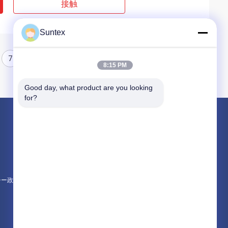
接触
Suntex
7
8
8:15 PM
Good day, what product are you looking 
for?
製品
シリコーンの上塗を施してあるガラス繊維の
耐火性のガラス繊維の生地
高温ガラス繊維の布
シー政策
すべてのカテゴリー