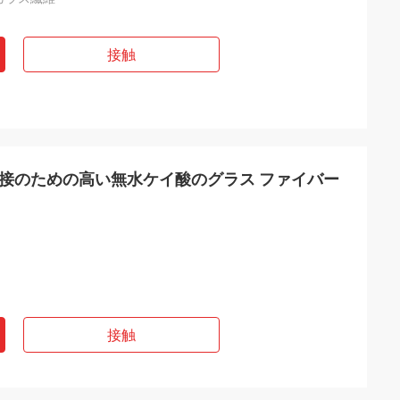
接触
の溶接のための高い無水ケイ酸のグラス ファイバー
接触