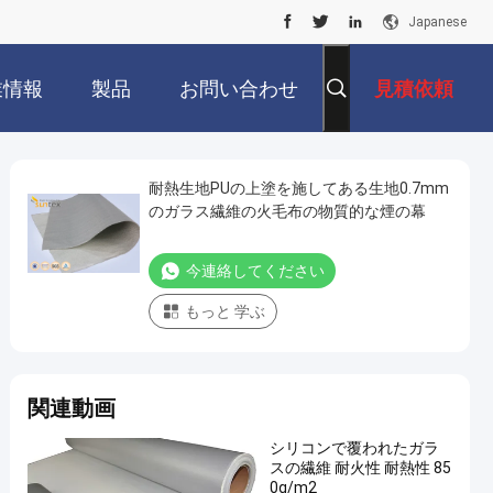
Japanese
業情報
製品
お問い合わせ
見積依頼
耐熱生地PUの上塗を施してある生地0.7mm
のガラス繊維の火毛布の物質的な煙の幕
今連絡してください
もっと 学ぶ
関連動画
シリコンで覆われたガラ
スの繊維 耐火性 耐熱性 85
0g/m2