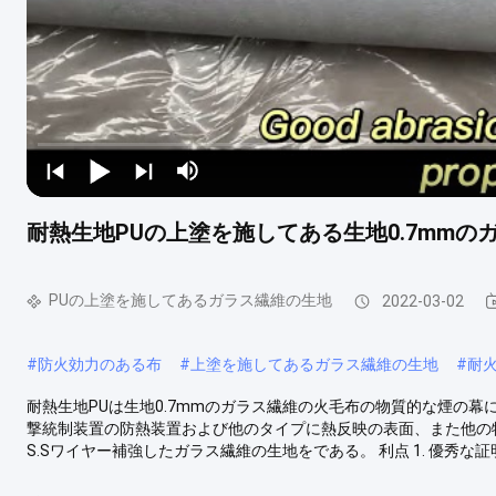
耐熱生地PUの上塗を施してある生地0.7mm
PUの上塗を施してあるガラス繊維の生地
2022-03-02
#
防火効力のある布
#
上塗を施してあるガラス繊維の生地
#
耐
耐熱生地PUは生地0.7mmのガラス繊維の火毛布の物質的な煙の幕に塗った
撃統制装置の防熱装置および他のタイプに熱反映の表面、また他の特
S.Sワイヤー補強したガラス繊維の生地をである。 利点 1. 優秀な証明された