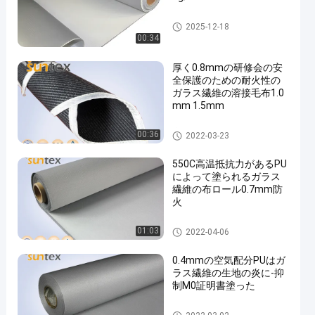
シリコーンの上塗を施してあ
2025-12-18
るガラス繊維の生地
00:34
厚く0.8mmの研修会の安
全保護のための耐火性の
ガラス繊維の溶接毛布1.0
mm 1.5mm
溶接毛布ロール
00:36
2022-03-23
550C高温抵抗力があるPU
によって塗られるガラス
繊維の布ロール0.7mm防
火
溶接毛布ロール
01:03
2022-04-06
0.4mmの空気配分PUはガ
ラス繊維の生地の炎に-抑
制M0証明書塗った
PUの上塗を施してあるガラス