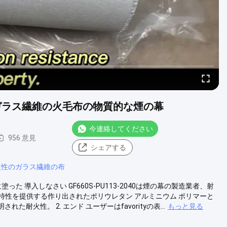
のガラス繊維の火毛布の物質的な煙の幕
今連絡してください
956 意見
シェアする
火性のガラス繊維の布
 導入しなさい GF660S-PU113-2040は煙の幕の製造業者、射
性を提供する作り出されたポリウレタン アルミニウム ポリマーと
耐火性。 2. エンド ユーザーはfavorityの表...
もっと見る