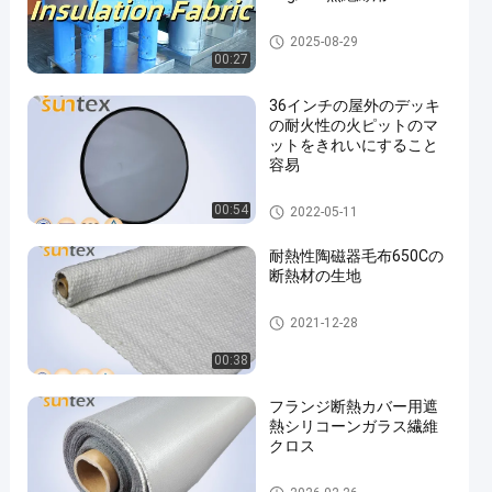
断熱材の生地
2025-08-29
00:27
36インチの屋外のデッキ
の耐火性の火ピットのマ
ットをきれいにすること
容易
火ピットのマット
00:54
2022-05-11
耐熱性陶磁器毛布650Cの
断熱材の生地
断熱材の生地
2021-12-28
00:38
フランジ断熱カバー用遮
熱シリコーンガラス繊維
クロス
シリコーンの上塗を施してあ