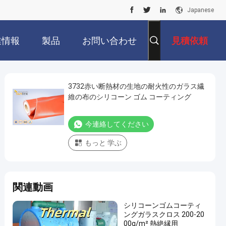
Japanese
業情報
製品
お問い合わせ
見積依頼
3732赤い断熱材の生地の耐火性のガラス繊
維の布のシリコーン ゴム コーティング
今連絡してください
もっと 学ぶ
関連動画
シリコーンゴムコーティ
ングガラスクロス 200-20
00g/m² 熱絶縁用