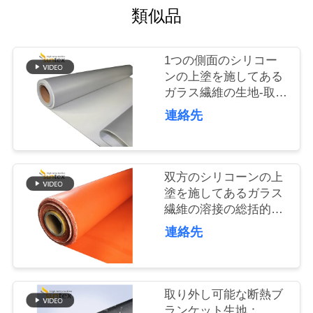
類似品
品
質
1つの側面のシリコー
ンの上塗を施してある
管
ガラス繊維の生地-取り
外し可能な断熱材のジ
連絡先
理
ャケットは、物質的の
一面をおおう
連
双方のシリコーンの上
絡
塗を施してあるガラス
繊維の溶接の総括的な
く
工場
連絡先
だ
さ
取り外し可能な断熱ブ
い
ランケット生地：