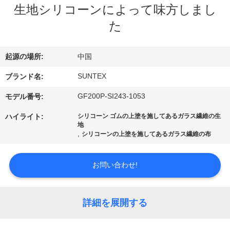
た
生地シリコーンによって味方しまし
ち
た
に
起源の場所:
中国
つ
SUNTEX
ブランド名:
い
GF200P-SI243-1053
モデル番号:
て
ハイライト:
シリコーン ゴムの上塗を施してあるガラス繊維の生
地
,
工
シリコーンの上塗を施してあるガラス繊維の布
場
お問い合わせ!
ツ
ア
詳細を展開する
ー