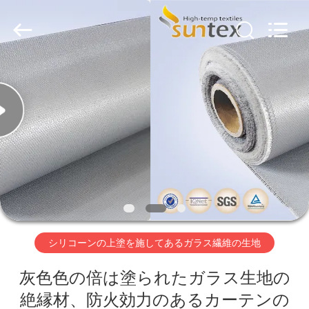
ス
繊
維
の
生
地
supplier.
家
Copyright
©
2018
-
へ
2026
Suntex
Composite
Industrial
Co.,Ltd..
All
製
Rights
Reserved.
品
わ
シリコーンの上塗を施してあるガラス繊維の生地
た
灰色色の倍は塗られたガラス生地の
し
絶縁材、防火効力のあるカーテンの